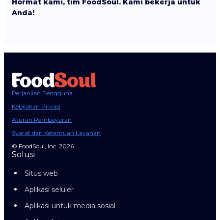
Hormat kami, tim FoodSoul. Kami bekerja untuk
Anda!
Perjanjian Pengguna
Kebijakan Privasi
Aturan Pembayaran
Syarat dan Ketentuan Layanan
© FoodSoul, Inc. 2026.
Solusi
Situs web
Aplikasi seluler
Aplikasi untuk media sosial