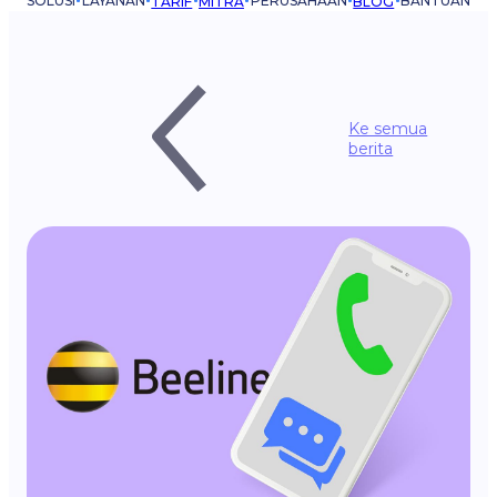
SOLUSI
LAYANAN
PERUSAHAAN
BANTUAN
TARIF
MITRA
BLOG
Ke semua
berita