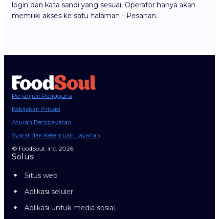
login dan kata sandi yang sesuai. Operator hanya akan
memiliki akses ke satu halaman - Pesanan.
Perjanjian Pengguna
Kebijakan Privasi
Aturan Pembayaran
Syarat dan Ketentuan Layanan
© FoodSoul, Inc. 2026.
Solusi
Situs web
Aplikasi seluler
Aplikasi untuk media sosial