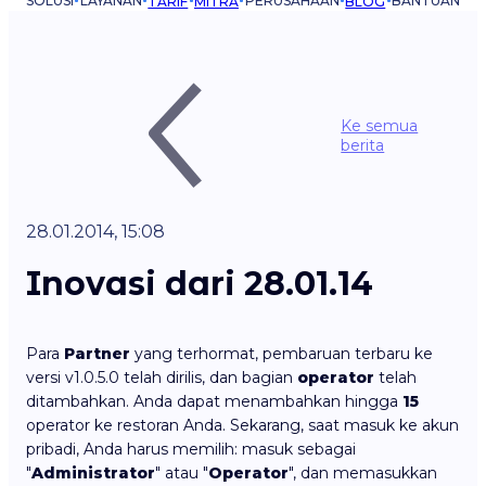
SOLUSI
LAYANAN
PERUSAHAAN
BANTUAN
TARIF
MITRA
BLOG
Ke semua
berita
28.01.2014, 15:08
Inovasi dari 28.01.14
Para
Partner
yang terhormat, pembaruan terbaru ke
versi v1.0.5.0 telah dirilis, dan bagian
operator
telah
ditambahkan. Anda dapat menambahkan hingga
15
operator ke restoran Anda. Sekarang, saat masuk ke akun
pribadi, Anda harus memilih: masuk sebagai
"
Administrator
" atau "
Operator
", dan memasukkan