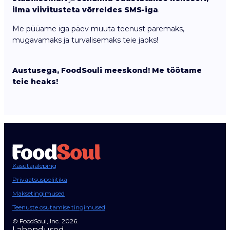
ilma viivitusteta võrreldes SMS-iga
.
Me püüame iga päev muuta teenust paremaks,
mugavamaks ja turvalisemaks teie jaoks!
Austusega, FoodSouli meeskond! Me töötame
teie heaks!
Kasutajaleping
Privaatsuspoliitika
Maksetingimused
Teenuste osutamise tingimused
© FoodSoul, Inc. 2026.
Lahendused