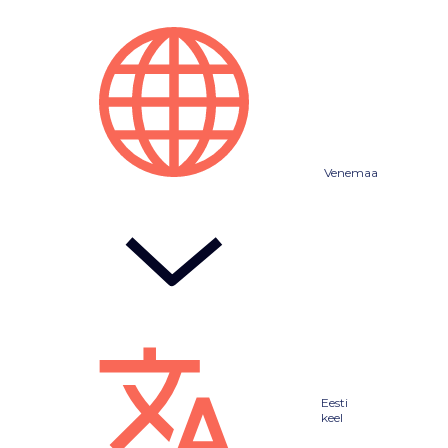
Venemaa
Eesti
keel