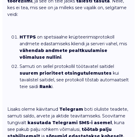
töörežiimi
, ja see on teie jaoks
täiesti tasuta
. Neile,
kes ei tea, mis see on ja milleks see vajalik on, selgitame
veidi:
HTTPS
on spetsiaalne krüpteerimisprotokoll
andmete edastamiseks kliendi ja serveri vahel, mis
vähendab andmete pealtkuulamise
võimaluse nullini
.
Samuti on sellel protokollil töötavatel saitidel
suurem prioriteet otsingutulemustes
kui
tavalistel saitidel, see protokoll tõstab automaatselt
teie saidi
Rank
i.
Lisaks oleme käivitanud
Telegram
boti oluliste teadete,
samuti saldo, arvete ja aktide teavitamiseks. Soovitame
tungivalt
kasutada Telegrami SMS-i asemel
, kuna
see pakub palju rohkem võimalusi,
töötab palju
stabiilsemalt
ja
sõnumid edastatakse koheselt,