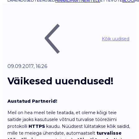
LAHENDUSED
TEENUSED
ETTEVÕTE
AB
HINNAD
PARTNERITELE
BLOGI
Kõik uudised
09.09.2017, 16:26
Väikesed uuendused!
Austatud Partnerid!
Meil on hea meel teile teatada, et oleme kõigi teie
saitide jaoks kasutusele võtnud turvalise töörežiimi
protokolli
HTTPS
kaudu. Nüüdsest lülitatakse kõik saidid,
mille te meiega ühendate, automaatselt
turvalisse