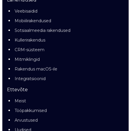
Veebisaidid
Mobiilirakendused
Sotsiaalmeedia rakendused
Kullerirakendus
CRM-süsteem
Mitmiklingid
Rakendus macOS-ile
Integratsioonid
Ettevõte
Meist
Tööpakkumised
Arvustused
Uudised