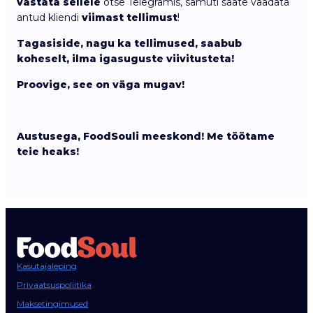
vastata sellele
otse Telegramis, samuti saate vaadata
antud kliendi
viimast tellimust
!
Tagasiside, nagu ka tellimused, saabub
koheselt, ilma igasuguste viivitusteta!
Proovige, see on väga mugav!
Austusega, FoodSouli meeskond! Me töötame
teie heaks!
Kasutajaleping
Privaatsuspoliitika
Maksetingimused