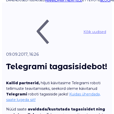
LAHENDUSED
TEENUSED
ETTEVÕTE
AB
HINNAD
PARTNERITELE
BLOGI
Kõik uudised
09.09.2017, 16:26
Telegrami tagasisidebot!
Kallid partnerid,
hiljuti käivitasime Telegrami roboti
tellimuste teavitamiseks, seekord oleme käivitanud
Telegrami
roboti tagasiside jaoks!
Kuidas ühendada,
saate lugeda siit!
Nüüd saate
avaldada/kustutada tagasisidet ning