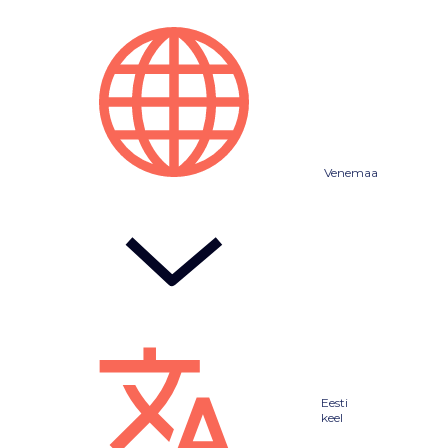
Venemaa
Eesti
keel