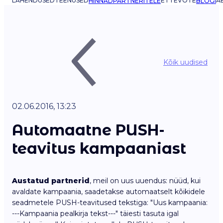
LAHENDUSED
TEENUSED
ETTEVÕTE
AB
HINNAD
PARTNERITELE
BLOGI
Kõik uudised
02.06.2016, 13:23
Automaatne PUSH-
teavitus kampaaniast
Austatud partnerid
, meil on uus uuendus: nüüd, kui
avaldate kampaania, saadetakse automaatselt kõikidele
seadmetele PUSH-teavitused tekstiga: "Uus kampaania:
---Kampaania pealkirja tekst---" täiesti tasuta igal