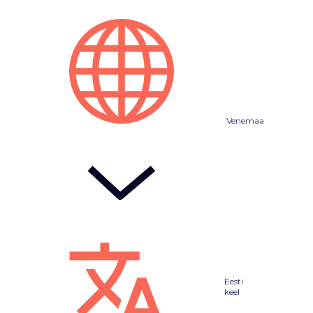
Venemaa
Eesti
keel