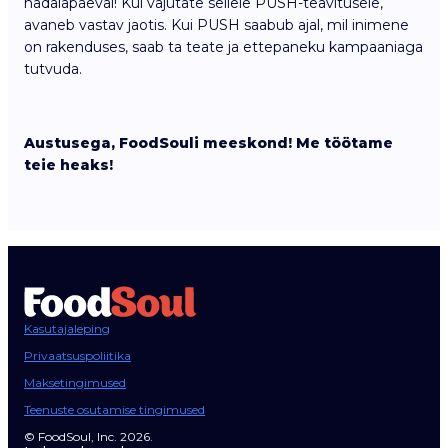
nädalapäeval! Kui vajutate sellele PUSH-teavitusele,
avaneb vastav jaotis. Kui PUSH saabub ajal, mil inimene
on rakenduses, saab ta teate ja ettepaneku kampaaniaga
tutvuda.
Austusega, FoodSouli meeskond! Me töötame
teie heaks!
Kasutajaleping
Privaatsuspoliitika
Maksetingimused
Teenuste osutamise tingimused
© FoodSoul, Inc. 2026.