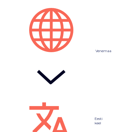
Venemaa
Eesti
keel