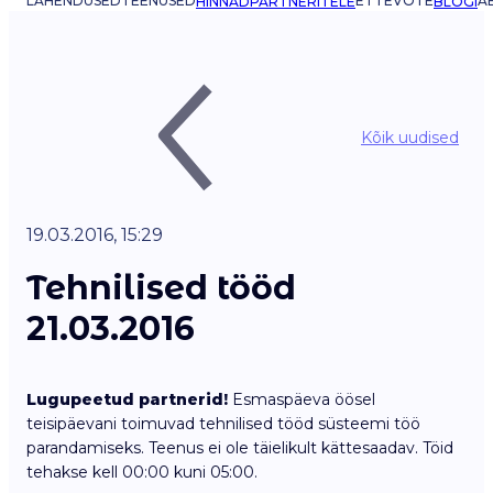
LAHENDUSED
TEENUSED
ETTEVÕTE
AB
HINNAD
PARTNERITELE
BLOGI
Kõik uudised
19.03.2016, 15:29
Tehnilised tööd
21.03.2016
Lugupeetud partnerid!
Esmaspäeva öösel
teisipäevani toimuvad tehnilised tööd süsteemi töö
parandamiseks. Teenus ei ole täielikult kättesaadav. Töid
tehakse kell 00:00 kuni 05:00.