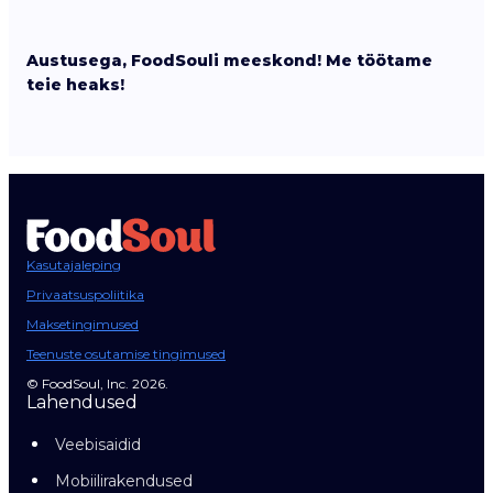
Austusega, FoodSouli meeskond! Me töötame
teie heaks!
Kasutajaleping
Privaatsuspoliitika
Maksetingimused
Teenuste osutamise tingimused
© FoodSoul, Inc. 2026.
Lahendused
Veebisaidid
Mobiilirakendused