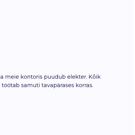
na meie kontoris puudub elekter. Kõik
, töötab samuti tavapärases korras.