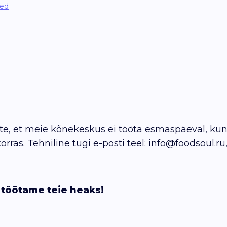
sed
ette, et meie kõnekeskus ei tööta esmaspäeval, ku
ras. Tehniline tugi e-posti teel: info@foodsoul.ru
töötame teie heaks!