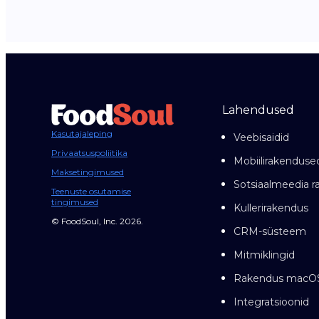
Lahendused
Kasutajaleping
Veebisaidid
Privaatsuspoliitika
Mobiilirakenduse
Maksetingimused
Sotsiaalmeedia 
Teenuste osutamise
tingimused
Kullerirakendus
© FoodSoul, Inc. 2026.
CRM-süsteem
Mitmiklingid
Rakendus macOS
Integratsioonid