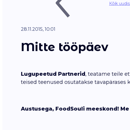
Kõik uudi
28.11.2015, 10:01
Mitte tööpäev
Lugupeetud Partnerid
, teatame teile 
teised teenused osutatakse tavapärases kor
Austusega, FoodSouli meeskond! Me 