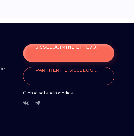
SISSELOGIMINE ETTEVÕTETELE
ade
PARTNERITE SISSELOGIMINE
Oleme sotsiaalmeedias: