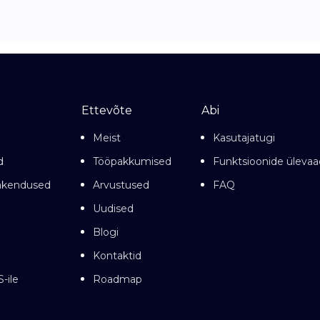
Ettevõte
Abi
Meist
Kasutajatugi
d
Tööpakkumised
Funktsioonide üleva
rakendused
Arvustused
FAQ
Uudised
Blogi
Kontaktid
-ile
Roadmap