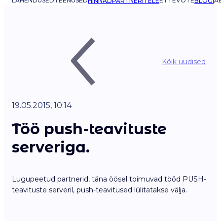
LAHENDUSED
TEENUSED
ETTEVÕTE
AB
HINNAD
PARTNERITELE
BLOGI
Kõik uudised
19.05.2015, 10:14
Töö push-teavituste
serveriga.
Lugupeetud partnerid, täna öösel toimuvad tööd PUSH-
teavituste serveril, push-teavitused lülitatakse välja.