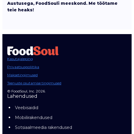
Austusega, FoodSouli meeskond. Me töötame
teie heaks!
Kasutajaleping
Privaatsuspoliitika
Maksetingimused
Teenuste osutamise tingimused
© FoodSoul, Inc. 2026.
Lahendused
Veebisaidid
Mobiilirakendused
Sotsiaalmeedia rakendused