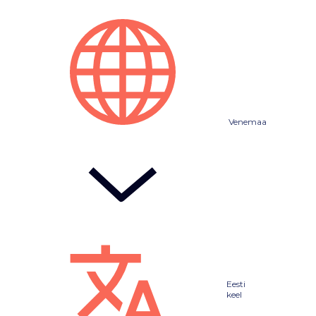
Venemaa
Eesti
keel