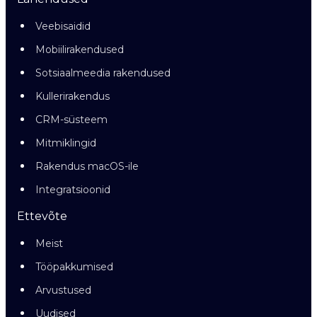
Veebisaidid
Mobiilirakendused
Sotsiaalmeedia rakendused
Kullerirakendus
CRM-süsteem
Mitmiklingid
Rakendus macOS-ile
Integratsioonid
Ettevõte
Meist
Tööpakkumised
Arvustused
Uudised