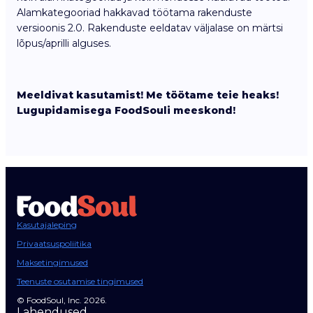
Alamkategooriad hakkavad töötama rakenduste
versioonis 2.0. Rakenduste eeldatav väljalase on märtsi
lõpus/aprilli alguses.
Meeldivat kasutamist! Me töötame teie heaks!
Lugupidamisega FoodSouli meeskond!
Kasutajaleping
Privaatsuspoliitika
Maksetingimused
Teenuste osutamise tingimused
© FoodSoul, Inc. 2026.
Lahendused