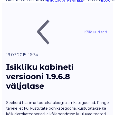
LAHENDUSED
TEENUSED
ETTEVÕTE
AB
HINNAD
PARTNERITELE
BLOGI
Kõik uudised
19.03.2015, 16:34
Isikliku kabineti
versiooni 1.9.6.8
väljalase
Seekord lisasime tootekataloogi alamkategooriad. Pange
tähele, et kui kustutate põhikategooria, kustutatakse ka
kõik alamkategooriad ja kõik nendesse kuuluvad tooted!