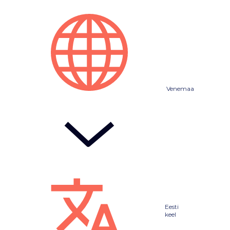
Venemaa
Eesti
keel