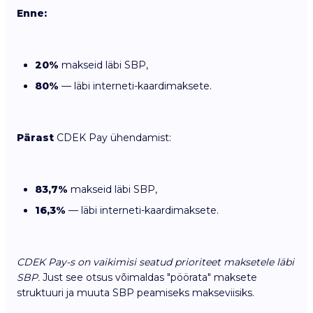
Enne:
20%
makseid läbi SBP,
80%
— läbi interneti-kaardimaksete.
Pärast
CDEK Pay ühendamist:
83,7%
makseid läbi SBP,
16,3%
— läbi interneti-kaardimaksete.
CDEK Pay-s on vaikimisi seatud prioriteet maksetele läbi
SBP.
Just see otsus võimaldas "pöörata" maksete
struktuuri ja muuta SBP peamiseks makseviisiks.