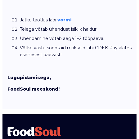
Jätke taotlus läbi
vormi
.
Teiega võtab ühendust isiklik haldur.
Ühendamine võtab aega 1–2 tööpäeva.
Võtke vastu soodsaid makseid läbi CDEK Pay alates
esimesest päevast!
Lugupidamisega,
FoodSoul meeskond!