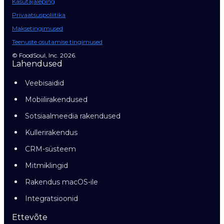
Kasutajaleping
Privaatsuspoliitika
Maksetingimused
Teenuste osutamise tingimused
© FoodSoul, Inc. 2026.
Lahendused
Veebisaidid
Mobiilirakendused
Sotsiaalmeedia rakendused
Kullerirakendus
CRM-süsteem
Mitmiklingid
Rakendus macOS-ile
Integratsioonid
Ettevõte