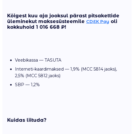
Kõigest kuu aja jooksul pärast pitsakettide
üleminekut maksesüsteemile
oli
CDEK Pay
kokkuhoid 1 016 668 ₽!
Veebikassa — TASUTA
Interneti-kaardimaksed — 1,9% (MCC 5814 jaoks),
2,5% (MCC 5812 jaoks)
SBP — 1,2%
Kuidas liituda?