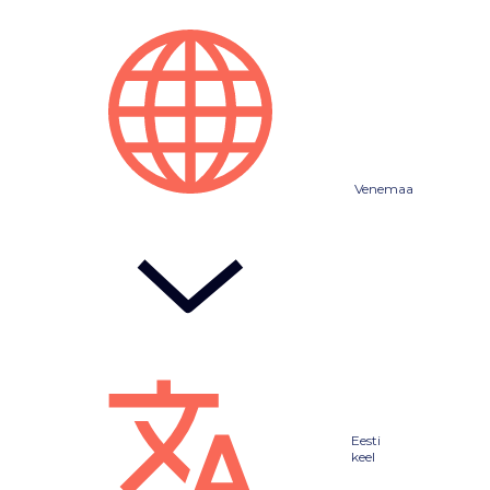
Venemaa
Eesti
keel