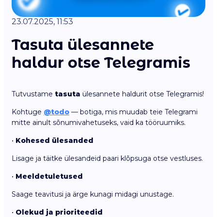
23.07.2025, 11:53
Tasuta ülesannete
haldur otse Telegramis
Tutvustame
tasuta
ülesannete haldurit otse Telegramis!
Kohtuge
@todo
— botiga, mis muudab teie Telegrami
mitte ainult sõnumivahetuseks, vaid ka tööruumiks.
•
Kohesed ülesanded
Lisage ja täitke ülesandeid paari klõpsuga otse vestluses.
•
Meeldetuletused
Saage teavitusi ja ärge kunagi midagi unustage.
•
Olekud ja prioriteedid