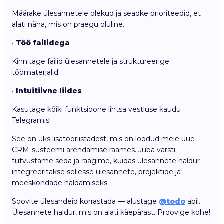
Määrake ülesannetele olekud ja seadke prioriteedid, et
alati näha, mis on praegu oluline.
•
Töö failidega
Kinnitage failid ülesannetele ja struktureerige
töömaterjalid.
•
Intuitiivne liides
Kasutage kõiki funktsioone lihtsa vestluse kaudu
Telegramis!
See on üks lisatööriistadest, mis on loodud meie uue
CRM-süsteemi arendamise raames. Juba varsti
tutvustame seda ja räägime, kuidas ülesannete haldur
integreeritakse sellesse ülesannete, projektide ja
meeskondade haldamiseks.
Soovite ülesandeid korrastada — alustage
@todo
abil.
Ülesannete haldur, mis on alati käepärast. Proovige kohe!