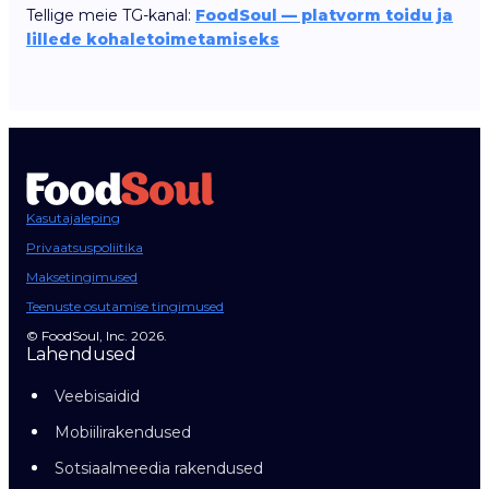
Tellige meie TG-kanal:
FoodSoul — platvorm toidu ja
lillede kohaletoimetamiseks
Kasutajaleping
Privaatsuspoliitika
Maksetingimused
Teenuste osutamise tingimused
© FoodSoul, Inc. 2026.
Lahendused
Veebisaidid
Mobiilirakendused
Sotsiaalmeedia rakendused