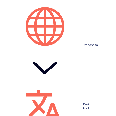
Venemaa
Eesti
keel