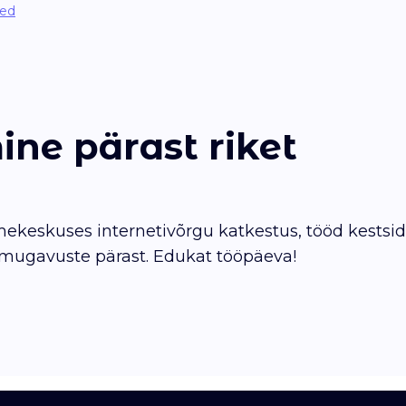
sed
ne pärast riket
dmekeskuses internetivõrgu katkestus, tööd kestsid
ugavuste pärast. Edukat tööpäeva!