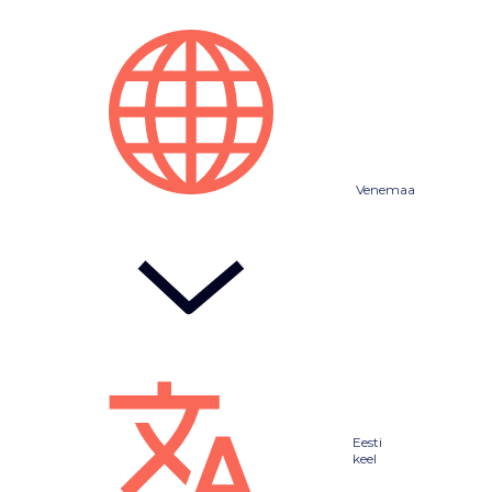
Venemaa
Eesti
keel