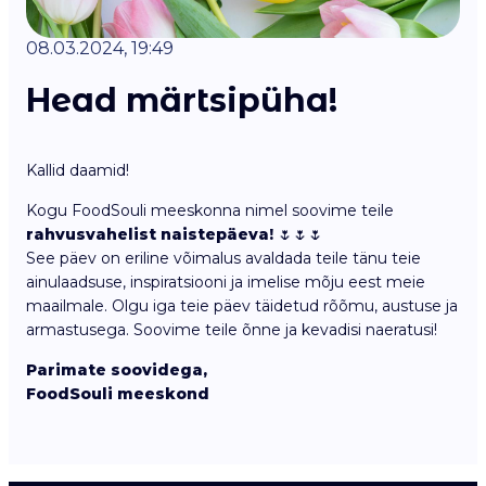
08.03.2024, 19:49
Head märtsipüha!
Kallid daamid!
Kogu FoodSouli meeskonna nimel soovime teile
rahvusvahelist naistepäeva!
🌷🌷🌷
See päev on eriline võimalus avaldada teile tänu teie
ainulaadsuse, inspiratsiooni ja imelise mõju eest meie
maailmale. Olgu iga teie päev täidetud rõõmu, austuse ja
armastusega. Soovime teile õnne ja kevadisi naeratusi!
Parimate soovidega,
FoodSouli meeskond