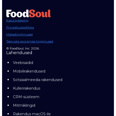
Kasutajaleping
Privaatsuspoliitika
Maksetingimused
Teenuste osutamise tingimused
© FoodSoul, Inc. 2026.
Lahendused
Veebisaidid
Mobiilirakendused
Sotsiaalmeedia rakendused
Kullerirakendus
CRM-süsteem
Mitmiklingid
Rakendus macOS-ile