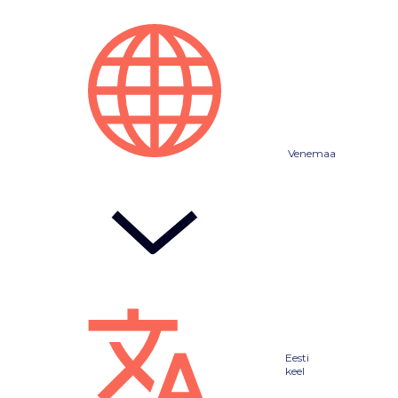
Venemaa
Eesti
keel