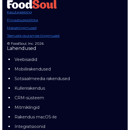
Kasutajaleping
Privaatsuspoliitika
Maksetingimused
Teenuste osutamise tingimused
© FoodSoul, Inc. 2026.
Lahendused
Veebisaidid
Mobiilirakendused
Sotsiaalmeedia rakendused
Kullerirakendus
CRM-süsteem
Mitmiklingid
Rakendus macOS-ile
Integratsioonid