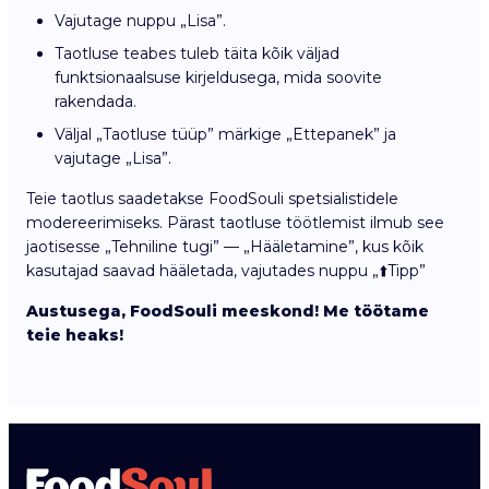
Vajutage nuppu „Lisa”.
Taotluse teabes tuleb täita kõik väljad
funktsionaalsuse kirjeldusega, mida soovite
rakendada.
Väljal „Taotluse tüüp” märkige „Ettepanek” ja
vajutage „Lisa”.
Teie taotlus saadetakse FoodSouli spetsialistidele
modereerimiseks. Pärast taotluse töötlemist ilmub see
jaotisesse „Tehniline tugi” — „Hääletamine”, kus kõik
kasutajad saavad hääletada, vajutades nuppu „⬆️Tipp”
Austusega, FoodSouli meeskond! Me töötame
teie heaks!