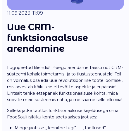
11.09.2023, 11:09
Uue CRM-
funktsionaalsuse
arendamine
Lugupeetud kliendid! Praegu arendame täiesti uut CRM-
süsteemi kohaletoimetamis- ja toitlustusteenustele! Teil
on võimalus osaleda uue revolutsioonilise toote loomisel,
mis arvestab kõiki teie ettevõtte aspekte ja eripärasid!
Lihtsalt tehke ettepanek funktsionaalsuse kohta, mida
soovite meie süsteemis näha, ja me saame selle ellu viia!
Selleks jätke taotlus funktsionaalsuse kirjeldusega oma
FoodSouli isikliku konto spetsiaalses jaotises:
Minge jaotisse „Tehniline tugi” — „Taotlused”.