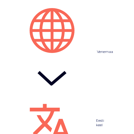
Venemaa
Eesti
keel