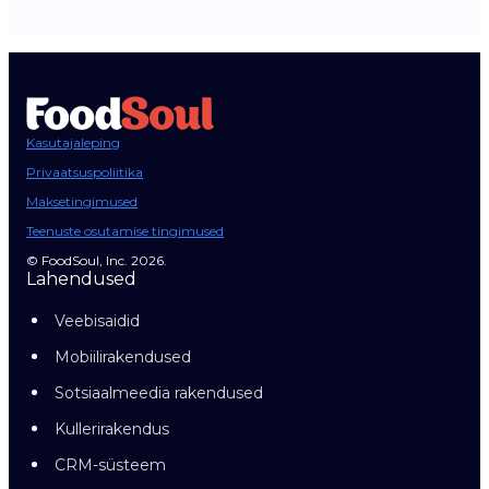
Kasutajaleping
Privaatsuspoliitika
Maksetingimused
Teenuste osutamise tingimused
© FoodSoul, Inc. 2026.
Lahendused
Veebisaidid
Mobiilirakendused
Sotsiaalmeedia rakendused
Kullerirakendus
CRM-süsteem