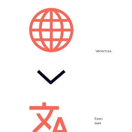
Venemaa
Eesti
keel