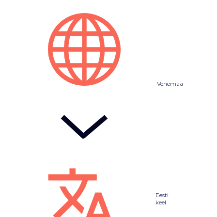
Venemaa
Eesti
keel