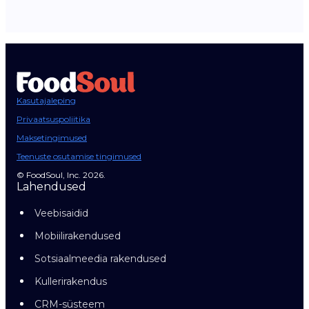
Kasutajaleping
Privaatsuspoliitika
Maksetingimused
Teenuste osutamise tingimused
© FoodSoul, Inc. 2026.
Lahendused
Veebisaidid
Mobiilirakendused
Sotsiaalmeedia rakendused
Kullerirakendus
CRM-süsteem