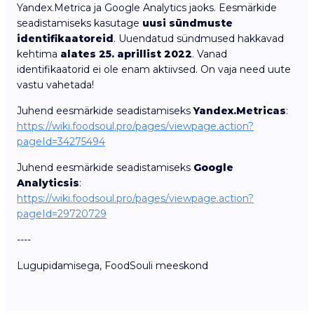
Yandex.Metrica ja Google Analytics jaoks. Eesmärkide
seadistamiseks kasutage
uusi sündmuste
identifikaatoreid
. Uuendatud sündmused hakkavad
kehtima
alates 25. aprillist 2022
. Vanad
identifikaatorid ei ole enam aktiivsed. On vaja need uute
vastu vahetada!
Juhend eesmärkide seadistamiseks
Yandex.Metricas
:
https://wiki.foodsoul.pro/pages/viewpage.action?
pageId=34275494
Juhend eesmärkide seadistamiseks
Google
Analyticsis
:
https://wiki.foodsoul.pro/pages/viewpage.action?
pageId=29720729
----
Lugupidamisega, FoodSouli meeskond