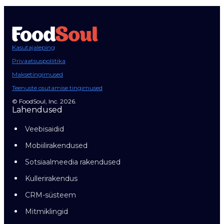
Kasutajaleping
Privaatsuspoliitika
Maksetingimused
Teenuste osutamise tingimused
© FoodSoul, Inc. 2026.
Lahendused
Veebisaidid
Mobiilirakendused
Sotsiaalmeedia rakendused
Kullerirakendus
CRM-süsteem
Mitmiklingid