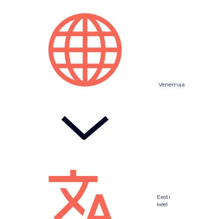
Venemaa
Eesti
keel