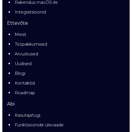
Rakendus macOS-ile
Integratsioonid
Ettevõte
Meist
Tööpakkumised
Arvustused
Uudised
Blogi
Kontaktid
Roadmap
Abi
Kasutajatugi
Funktsioonide ülevaade