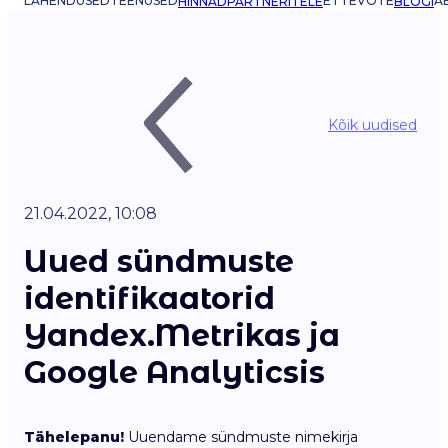
LAHENDUSED
TEENUSED
ETTEVÕTE
AB
HINNAD
PARTNERITELE
BLOGI
Kõik uudised
21.04.2022, 10:08
Uued sündmuste
identifikaatorid
Yandex.Metrikas ja
Google Analyticsis
Tähelepanu!
Uuendame sündmuste nimekirja