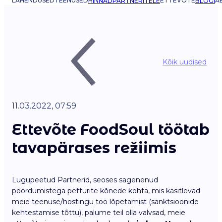
LAHENDUSED
TEENUSED
ETTEVÕTE
AB
HINNAD
PARTNERITELE
BLOGI
Kõik uudised
11.03.2022, 07:59
Ettevõte FoodSoul töötab
tavapärases režiimis
Lugupeetud Partnerid, seoses sagenenud
pöördumistega petturite kõnede kohta, mis käsitlevad
meie teenuse/hostingu töö lõpetamist (sanktsioonide
kehtestamise tõttu), palume teil olla valvsad, meie