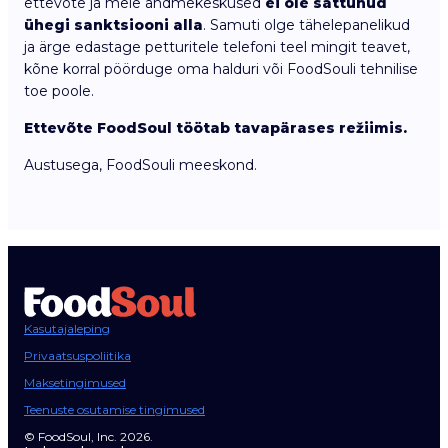
ettevõte ja meie andmekeskused
ei ole sattunud
ühegi sanktsiooni alla
. Samuti olge tähelepanelikud
ja ärge edastage petturitele telefoni teel mingit teavet,
kõne korral pöörduge oma halduri või FoodSouli tehnilise
toe poole.
Ettevõte FoodSoul töötab tavapärases režiimis.
Austusega, FoodSouli meeskond.
Kasutajaleping
Privaatsuspoliitika
Maksetingimused
Teenuste osutamise tingimused
© FoodSoul, Inc. 2026.