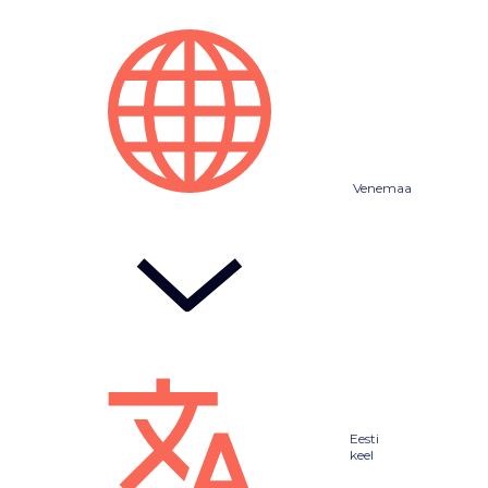
Venemaa
Eesti
keel