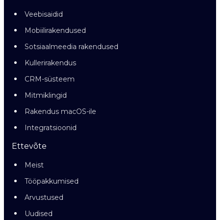
Veebisaidid
Mobiilirakendused
Sotsiaalmeedia rakendused
Kullerirakendus
CRM-süsteem
Mitmiklingid
Rakendus macOS-ile
Integratsioonid
Ettevõte
Meist
Tööpakkumised
Arvustused
Uudised