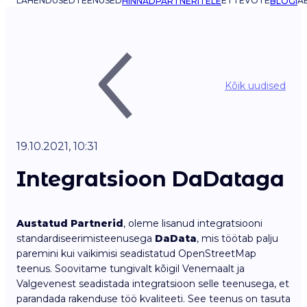
LAHENDUSED
TEENUSED
ETTEVÕTE
AB
HINNAD
PARTNERITELE
BLOGI
Kõik uudised
19.10.2021, 10:31
Integratsioon DaDataga
Austatud Partnerid
, oleme lisanud integratsiooni
standardiseerimisteenusega
DaData
, mis töötab palju
paremini kui vaikimisi seadistatud OpenStreetMap
teenus. Soovitame tungivalt kõigil Venemaalt ja
Valgevenest seadistada integratsioon selle teenusega, et
parandada rakenduse töö kvaliteeti. See teenus on tasuta