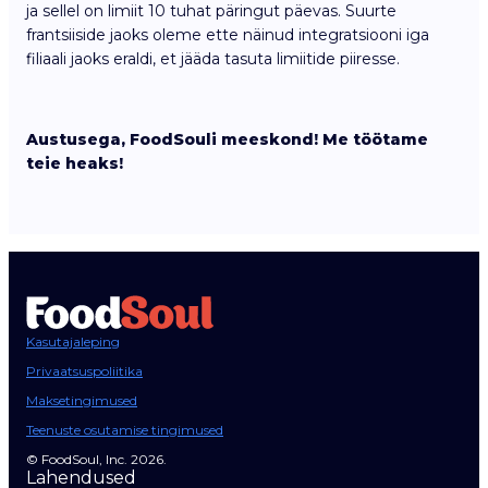
ja sellel on limiit 10 tuhat päringut päevas. Suurte
frantsiiside jaoks oleme ette näinud integratsiooni iga
filiaali jaoks eraldi, et jääda tasuta limiitide piiresse.
Austusega, FoodSouli meeskond! Me töötame
teie heaks!
Kasutajaleping
Privaatsuspoliitika
Maksetingimused
Teenuste osutamise tingimused
© FoodSoul, Inc. 2026.
Lahendused