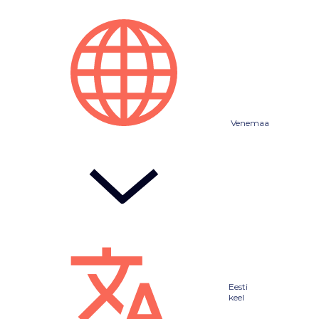
Venemaa
Eesti
keel