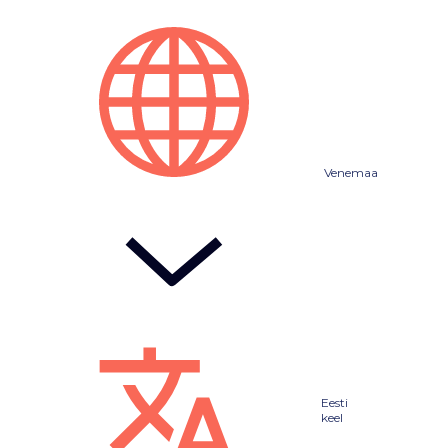
Venemaa
Eesti
keel