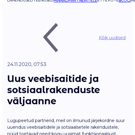
LAHENDUSED
TEENUSED
ETTEVÕTE
AB
HINNAD
PARTNERITELE
BLOGI
Kõik uudised
24.11.2020, 07:53
Uus veebisaitide ja
sotsiaalrakenduste
väljaanne
Lugupeetud partnerid, meil on ilmunud järjekordne suur
uuendus veebisaitidele ja sotsiaalsetele rakendustele,
nüüd toetavad need kogu uusimat funktsionaalsust,