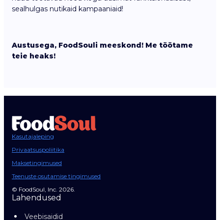
sealhulgas nutikaid kampaaniaid!
Austusega, FoodSouli meeskond! Me töötame
teie heaks!
Kasutajaleping
Privaatsuspoliitika
Maksetingimused
Teenuste osutamise tingimused
© FoodSoul, Inc. 2026.
Lahendused
Veebisaidid