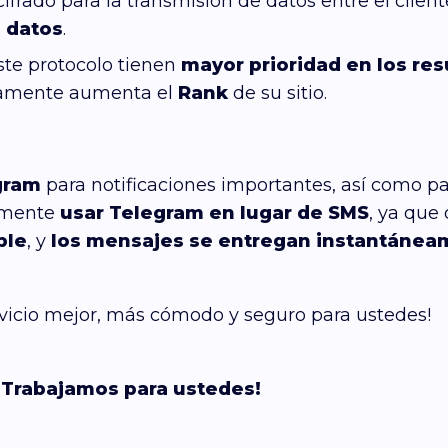
ifrado para la transmisión de datos entre el cliente
e datos
.
ste protocolo tienen
mayor prioridad en los re
camente aumenta el
Rank
de su sitio.
gram
para notificaciones importantes, así como par
amente
usar Telegram en lugar de SMS
, ya que
ble
, y
los mensajes se entregan instantáneam
rvicio mejor, más cómodo y seguro para ustedes!
¡Trabajamos para ustedes!