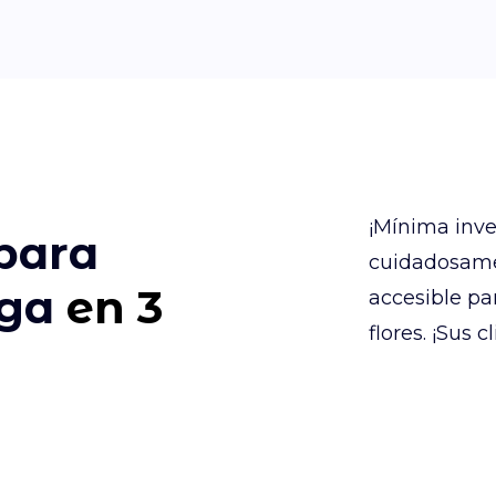
¡Mínima inve
 para
cuidadosame
ega
en 3
accesible pa
flores. ¡Sus 