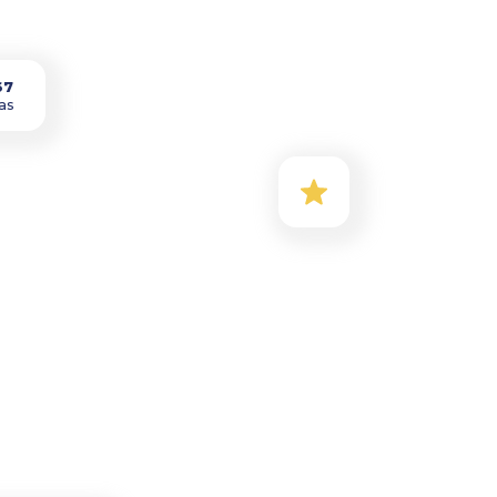
67
as