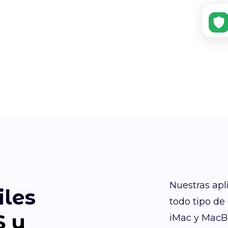
Nuestras apl
iles
todo tipo de
S y
iMac y MacB