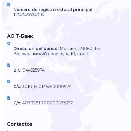
Número de registro estatal principal:
1134345024318
АО Т-Банк
Dirección del banco:
Москва, 123060, 1-й
Волоколамский проезд, д. 10, стр. 1
BIC:
044525974
C/c:
30101810145250000974
C/c:
40702810110000583332
Contactos