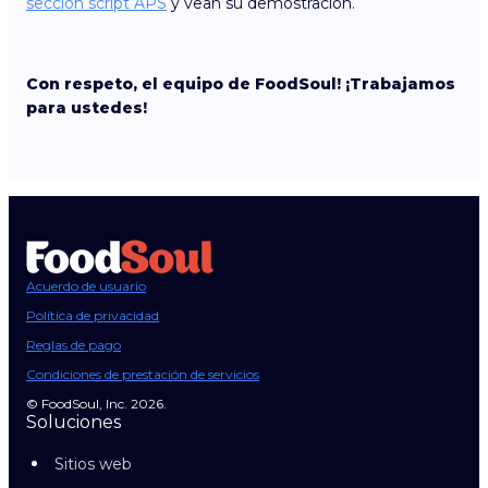
sección script APS
y vean su demostración.
Con respeto, el equipo de FoodSoul! ¡Trabajamos
para ustedes!
Acuerdo de usuario
Política de privacidad
Reglas de pago
Condiciones de prestación de servicios
© FoodSoul, Inc. 2026.
Soluciones
Sitios web