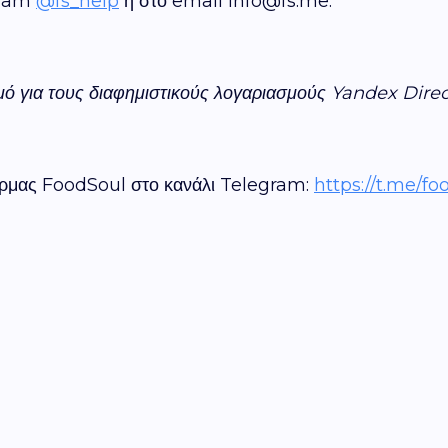
egram
@fs_help
ή στο email info@fs.me.
μό για τους διαφημιστικούς λογαριασμούς Yandex
Direc
φόρμας FoodSoul στο κανάλι Telegram:
https://t.me/f