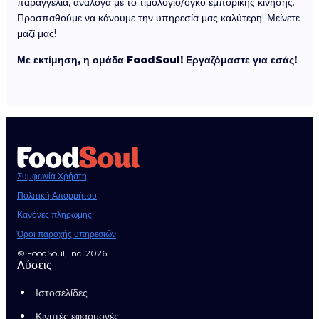
παραγγελία, ανάλογα με το τιμολόγιο/όγκο εμπορικής κίνησης.
Προσπαθούμε να κάνουμε την υπηρεσία μας καλύτερη! Μείνετε
μαζί μας!
Με εκτίμηση, η ομάδα FoodSoul! Εργαζόμαστε για εσάς!
Συμφωνία Χρήστη
Πολιτική Απορρήτου
Κανόνες πληρωμής
Όροι παροχής υπηρεσιών
© FoodSoul, Inc. 2026.
Λύσεις
Ιστοσελίδες
Κινητές εφαρμογές