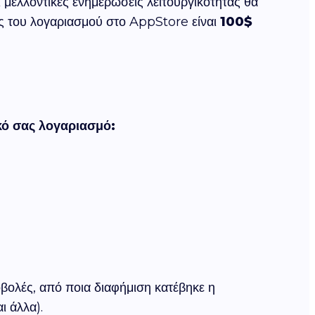
 μελλοντικές ενημερώσεις λειτουργικότητας θα
ος του λογαριασμού στο AppStore είναι
100$
κό σας λογαριασμό:
οβολές, από ποια διαφήμιση κατέβηκε η
 άλλα).