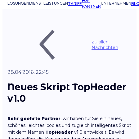
FÜR
LÖSUNGEN
DIENSTLEISTUNGEN
UNTERNEHMEN
TARIFE
BL
PARTNER
Zu allen
Nachrichten
28.04.2016, 22:45
Neues Skript TopHeader
v1.0
Sehr geehrte Partner
, wir haben für Sie ein neues,
schönes, leichtes, cooles und zugleich intelligentes Skript
mit dem Namen
TopHeader
v1.0 entwickelt. Es wird