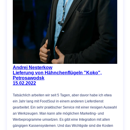
Andrej Nesterkow
Lieferung von Hähnchenflügeln "Koko",
Petrosawodsk
15.02.2022
Tatsächlich arbeiten wir seit 5 Tagen, aber davor habe ich etwa
ein Jahr lang mit FoodSoul in einem anderen Lieferdienst
gearbeitet. Ein sehr praktischer Service mit einer riesigen Auswahl
an Werkzeugen. Man kann alle möglichen Marketing- und
Werbeprogramme umsetzen. Es gibt eine Integration mit allen
gängigen Kassensystemen. Und das Wichtigste sind die Kosten