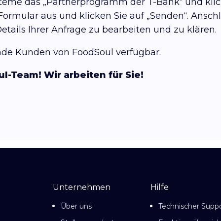
teme das „Partnerprogramm der T-Bank“ und klick
 Formular aus und klicken Sie auf „Senden“. Ansc
tails Ihrer Anfrage zu bearbeiten und zu klären.
nde Kunden von FoodSoul verfügbar.
l-Team! Wir arbeiten für Sie!
Unternehmen
Hilfe
Über uns
Technischer Supp