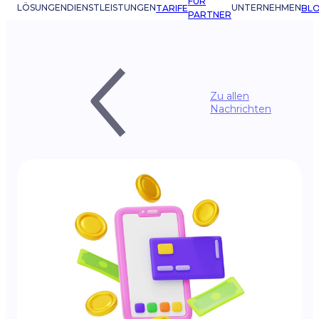
FÜR
LÖSUNGEN
DIENSTLEISTUNGEN
UNTERNEHMEN
TARIFE
BL
PARTNER
Zu allen
Nachrichten