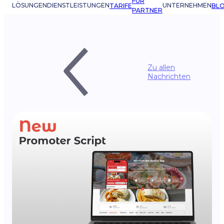
FÜR
LÖSUNGEN
DIENSTLEISTUNGEN
UNTERNEHMEN
TARIFE
BL
PARTNER
Zu allen
Nachrichten