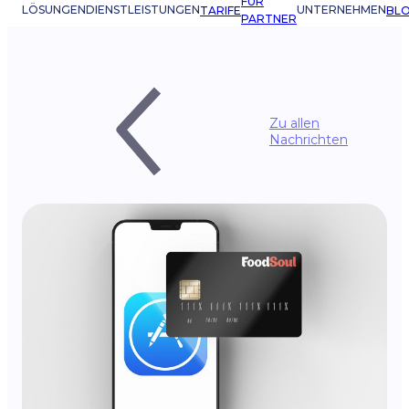
FÜR
LÖSUNGEN
DIENSTLEISTUNGEN
UNTERNEHMEN
TARIFE
BL
PARTNER
Zu allen
Nachrichten