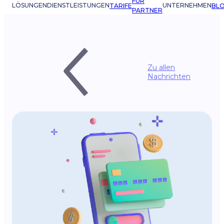
FÜR
LÖSUNGEN
DIENSTLEISTUNGEN
UNTERNEHMEN
TARIFE
BL
PARTNER
Zu allen
Nachrichten