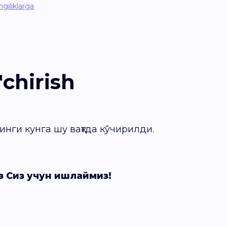
giliklarga
'chirish
инги кунга шу вақтда кўчирилди.
з Сиз учун ишлаймиз!