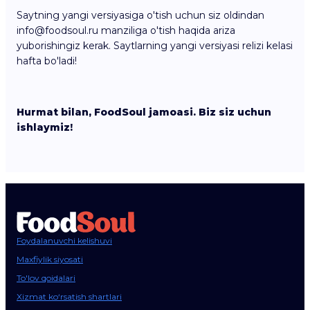
Saytning yangi versiyasiga o'tish uchun siz oldindan
info@foodsoul.ru manziliga o'tish haqida ariza
yuborishingiz kerak. Saytlarning yangi versiyasi relizi kelasi
hafta bo'ladi!
Hurmat bilan, FoodSoul jamoasi. Biz siz uchun
ishlaymiz!
Foydalanuvchi kelishuvi
Maxfiylik siyosati
To'lov qoidalari
Xizmat ko‘rsatish shartlari