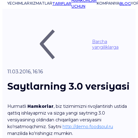
HAMKORLAR
YECHIMLAR
XIZMATLAR
KOMPANIYA
YO
TARIFLAR
BLOG
UCHUN
Barcha
yangiliklarga
11.03.2016, 16:16
Saytlarning 3.0 versiyasi
Hurmatli
Hamkorlar
, biz tizimimizni rivojlantirish ustida
qattiq ishlayapmiz va sizga yangi saytning 3.0
versiyasining oldindan chiqarilgan versiyasini
ko'rsatmoqchimiz. Saytni
http://demo.foodsoul.ru
manzilida ko'rishingiz mumkin.