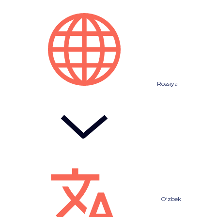
Rossiya
O‘zbek