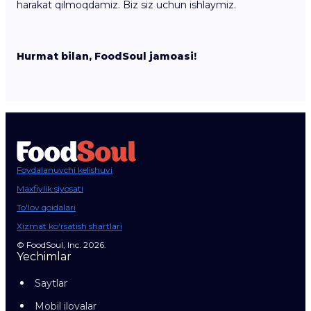
harakat qilmoqdamiz. Biz siz uchun ishlaymiz.
Hurmat bilan, FoodSoul jamoasi!
Foydalanuvchi kelishuvi
Maxfiylik siyosati
To'lov qoidalari
Xizmat ko‘rsatish shartlari
© FoodSoul, Inc. 2026.
Yechimlar
Saytlar
Mobil ilovalar