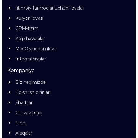
Ijtimoiy tarmoqlar uchun ilovalar
Kuryer ilovasi
CRM-tizim
Ko'p havolalar
MacOS uchun ilova
Integratsiyalar
Kompaniya
Biz haqimizda
Bo'sh ish o'rinlari
Sharhlar
Янгиликлар
Blog
Aloqalar