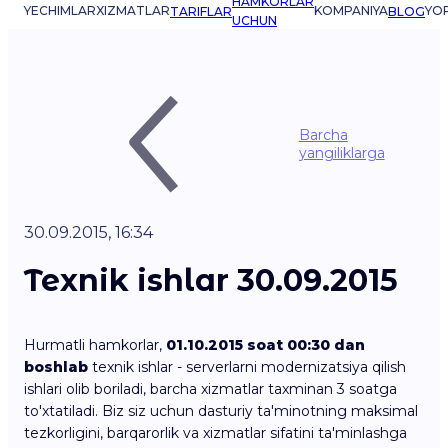
HAMKORLAR
YECHIMLAR
XIZMATLAR
KOMPANIYA
YO
TARIFLAR
BLOG
UCHUN
Barcha
yangiliklarga
30.09.2015, 16:34
Texnik ishlar 30.09.2015
Hurmatli hamkorlar,
01.10.2015 soat 00:30 dan
boshlab
texnik ishlar - serverlarni modernizatsiya qilish
ishlari olib boriladi, barcha xizmatlar taxminan 3 soatga
to'xtatiladi. Biz siz uchun dasturiy ta'minotning maksimal
tezkorligini, barqarorlik va xizmatlar sifatini ta'minlashga