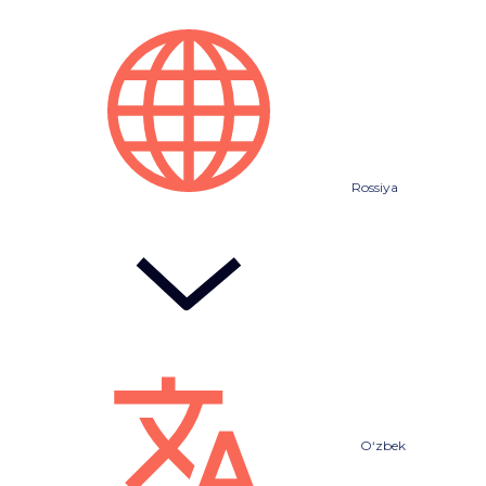
Rossiya
O‘zbek