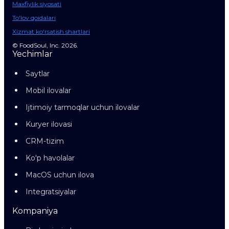
Maxfiylik siyosati
To'lov qoidalari
Xizmat ko‘rsatish shartlari
© FoodSoul, Inc. 2026.
Yechimlar
Saytlar
Mobil ilovalar
Ijtimoiy tarmoqlar uchun ilovalar
Kuryer ilovasi
CRM-tizim
Ko'p havolalar
MacOS uchun ilova
Integratsiyalar
Kompaniya