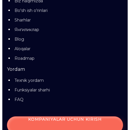
Biz haqimizda
Bo'sh ish o'rinlari
Sharhlar
Янгиликлар
Blog
Aloqalar
Roadmap
Yordam
Texnik yordam
Funksiyalar sharhi
FAQ
KOMPANIYALAR UCHUN KIRISH