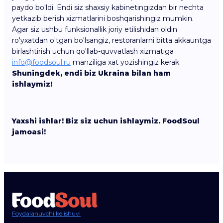
paydo bo'ldi. Endi siz shaxsiy kabinetingizdan bir nechta
yetkazib berish xizmatlarini boshqarishingiz mumkin.
Agar siz ushbu funksionallik joriy etilishidan oldin
ro'yxatdan o'tgan bo'lsangiz, restoranlarni bitta akkauntga
birlashtirish uchun qo'llab-quvvatlash xizmatiga
info@foodsoul.ru
manziliga xat yozishingiz kerak.
Shuningdek, endi biz Ukraina bilan ham
ishlaymiz!
Yaxshi ishlar! Biz siz uchun ishlaymiz. FoodSoul
jamoasi!
Foydalanuvchi kelishuvi