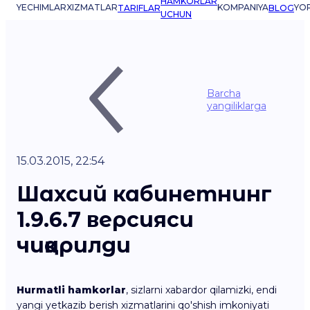
HAMKORLAR
YECHIMLAR
XIZMATLAR
KOMPANIYA
YO
TARIFLAR
BLOG
UCHUN
Barcha
yangiliklarga
15.03.2015, 22:54
Шахсий кабинетнинг
1.9.6.7 версияси
чиқарилди
Hurmatli hamkorlar
, sizlarni xabardor qilamizki, endi
yangi yetkazib berish xizmatlarini qo'shish imkoniyati