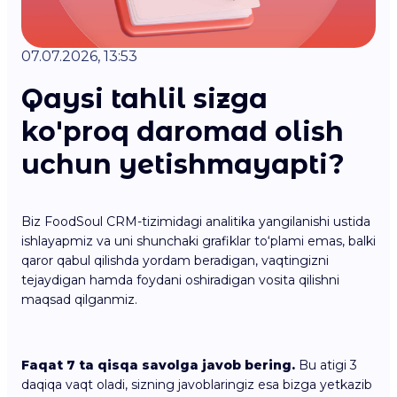
07.07.2026, 13:53
Qaysi tahlil sizga
ko'proq daromad olish
uchun yetishmayapti?
Biz FoodSoul CRM-tizimidagi analitika yangilanishi ustida
ishlayapmiz va uni shunchaki grafiklar to‘plami emas, balki
qaror qabul qilishda yordam beradigan, vaqtingizni
tejaydigan hamda foydani oshiradigan vosita qilishni
maqsad qilganmiz.
Faqat 7 ta qisqa savolga javob bering.
Bu atigi 3
daqiqa vaqt oladi, sizning javoblaringiz esa bizga yetkazib