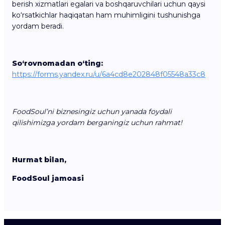
berish xizmatlari egalari va boshqaruvchilari uchun qaysi
ko‘rsatkichlar haqiqatan ham muhimligini tushunishga
yordam beradi.
So‘rovnomadan o‘ting:
https://forms.yandex.ru/u/6a4cd8e202848f05548a33c8
FoodSoul’ni biznesingiz uchun yanada foydali
qilishimizga yordam berganingiz uchun rahmat!
Hurmat bilan,
FoodSoul jamoasi