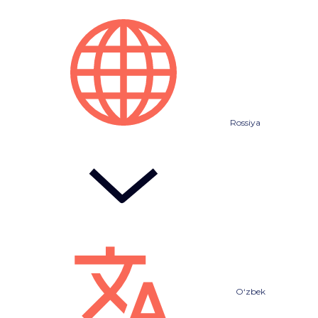
Rossiya
O‘zbek