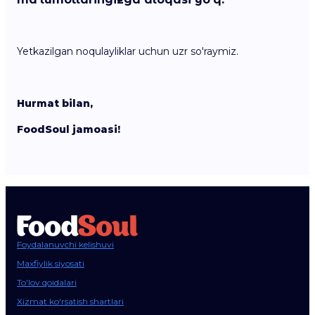
Yetkazilgan noqulayliklar uchun uzr so'raymiz.
Hurmat bilan,
FoodSoul jamoasi!
Foydalanuvchi kelishuvi
Maxfiylik siyosati
To'lov qoidalari
Xizmat ko‘rsatish shartlari