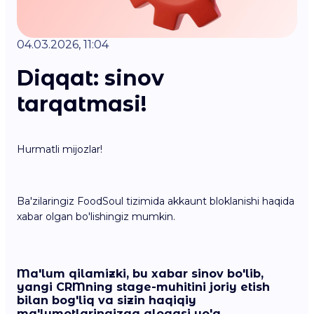
04.03.2026, 11:04
Diqqat: sinov
tarqatmasi!
Hurmatli mijozlar!
Ba'zilaringiz FoodSoul tizimida akkaunt bloklanishi haqida
xabar olgan bo'lishingiz mumkin.
Ma'lum qilamizki, bu xabar
sinov
bo'lib,
yangi CRMning stage-muhitini joriy etish
bilan bog'liq va
sizin haqiqiy
ma'lumotlaringizga aloqasi yo'q.