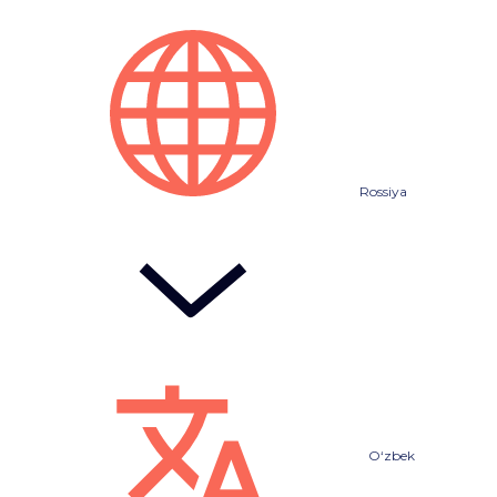
Rossiya
O‘zbek