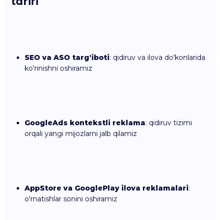
tarifi
SEO va ASO targ'iboti
: qidiruv va ilova do'konlarida
ko'rinishni oshiramiz
GoogleAds kontekstli reklama
: qidiruv tizimi
orqali yangi mijozlarni jalb qilamiz
AppStore va GooglePlay ilova reklamalari
:
o'rnatishlar sonini oshiramiz