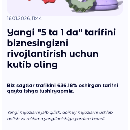
16.01.2026, 11:44
Yangi "5 ta 1 da" tarifini
biznesingizni
rivojlantirish uchun
kutib oling
Biz saytlar trafikini
636,18%
oshirgan tarifni
qayta ishga tushiryapmiz.
Yangi mijozlarni jalb qilish, doimiy mijozlarni ushlab
qolish va reklama yangilanishiga yordam beradi.