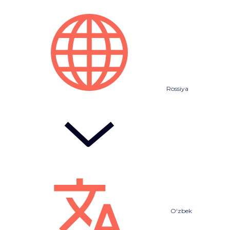
Rossiya
O‘zbek