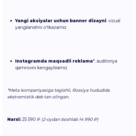
Yangi aksiyalar uchun banner dizayni
: vizual
yangilanishni o'tkazamiz
Instagramda maqsadli reklama
*: auditoriya
qamrovini kengaytiramiz
*Meta kompaniyasiga tegishli, Rossiya hududida
ekstremistik deb tan olingan.
Narxi:
25 590 ₽
(2-oydan boshlab 14 990 ₽)