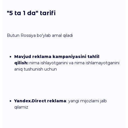
"5 ta 1 da" tarifi
Butun Rossiya bo'ylab amal qiladi
Mavjud reklama kampaniyasini tahlil
qilish:
nima ishlayotganini va nima ishlamayotganini
aniq tushunish uchun
Yandex.Direct reklama
: yangi mijozlarni jalb
qilamiz