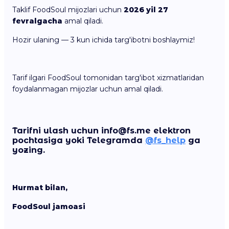
Taklif FoodSoul mijozlari uchun
2026 yil 27
fevralgacha
amal qiladi.
Hozir ulaning — 3 kun ichida targ'ibotni boshlaymiz!
Tarif ilgari FoodSoul tomonidan targ'ibot xizmatlaridan
foydalanmagan mijozlar uchun amal qiladi.
Tarifni ulash uchun info@fs.me elektron
pochtasiga yoki Telegramda
@fs_help
ga
yozing.
Hurmat bilan,
FoodSoul jamoasi