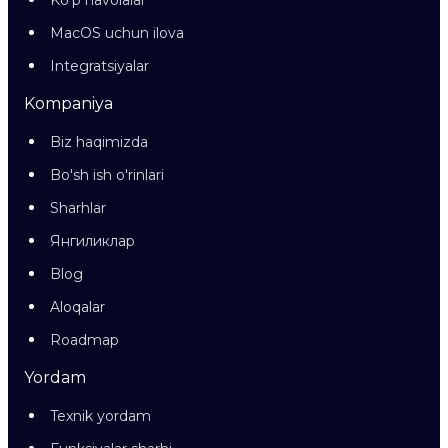
Ko'p havolalar
MacOS uchun ilova
Integratsiyalar
Kompaniya
Biz haqimizda
Bo'sh ish o'rinlari
Sharhlar
Янгиликлар
Blog
Aloqalar
Roadmap
Yordam
Texnik yordam