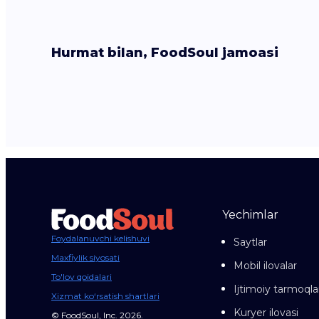
Hurmat bilan, FoodSoul jamoasi
Yechimlar
Foydalanuvchi kelishuvi
Saytlar
Maxfiylik siyosati
Mobil ilovalar
To'lov qoidalari
Ijtimoiy tarmoqla
Xizmat ko‘rsatish shartlari
Kuryer ilovasi
© FoodSoul, Inc. 2026.