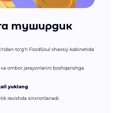
га туширдик
'ridan-to'g'ri FoodSoul shaxsiy kabinetida
r va ombor jarayonlarini boshqarishga
ali yuklang
tik ravishda sinxronlanadi.