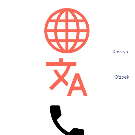
Rossiya
O‘zbek