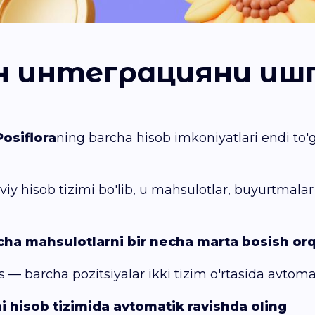
н интеграцияни иш
Posiflora
ning barcha hisob imkoniyatlari endi to'g
y hisob tizimi bo'lib, u mahsulotlar, buyurtmala
ncha mahsulotlarni bir necha marta bosish orq
 — barcha pozitsiyalar ikki tizim o'rtasida avtoma
i hisob tizimida avtomatik ravishda oling