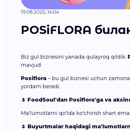
19.08.2025, 14:04
POSiFLORA била
Biz gul biznesini yanada qulayroq qildik:
mavjud.
Posiflora
– bu gul biznesi uchun zamonavi
yordam beradi.
🌷 FoodSoul'dan Posiflora'ga va aksi
Ma'lumotlarni qo'lda ko'chirish shart emas
🌷 Buyurtmalar haqidagi ma'lumotlarn