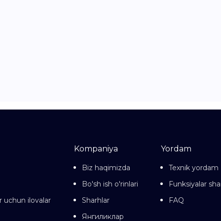
Kompaniya
Yordam
Biz haqimizda
Texnik yordam
Bo'sh ish o'rinlari
Funksiyalar sha
r uchun ilovalar
Sharhlar
FAQ
Янгиликлар