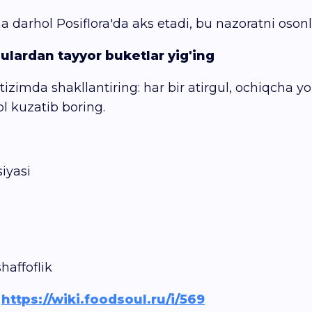
 darhol Posiflora'da aks etadi, bu nazoratni osonla
ulardan tayyor buketlar yig'ing
 tizimda shakllantiring: har bir atirgul, ochiqcha 
l kuzatib boring.
iyasi
haffoflik
:
https://wiki.foodsoul.ru/i/569