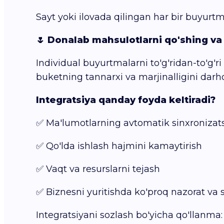
Sayt yoki ilovada qilingan har bir buyurtma
🌷 Donalab mahsulotlarni qo'shing va 
Individual buyurtmalarni to'g'ridan-to'g'ri
buketning tannarxi va marjinalligini darho
Integratsiya qanday foyda keltiradi?
✅ Ma'lumotlarning avtomatik sinxronizats
✅ Qo'lda ishlash hajmini kamaytirish
✅ Vaqt va resurslarni tejash
✅ Biznesni yuritishda ko'proq nazorat va s
Integratsiyani sozlash bo'yicha qo'llanma