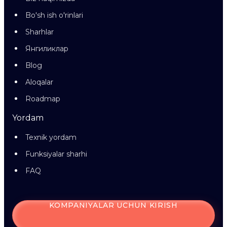
Bo'sh ish o'rinlari
Sharhlar
Янгиликлар
Blog
Aloqalar
Roadmap
Yordam
Texnik yordam
Funksiyalar sharhi
FAQ
KOMPANIYALAR UCHUN KIRISH