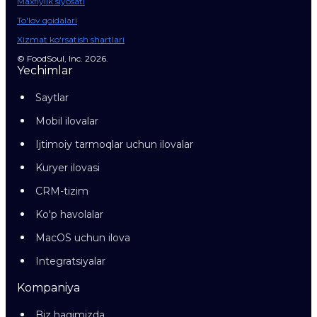
Maxfiylik siyosati
To'lov qoidalari
Xizmat ko‘rsatish shartlari
© FoodSoul, Inc. 2026.
Yechimlar
Saytlar
Mobil ilovalar
Ijtimoiy tarmoqlar uchun ilovalar
Kuryer ilovasi
CRM-tizim
Ko'p havolalar
MacOS uchun ilova
Integratsiyalar
Kompaniya
Biz haqimizda