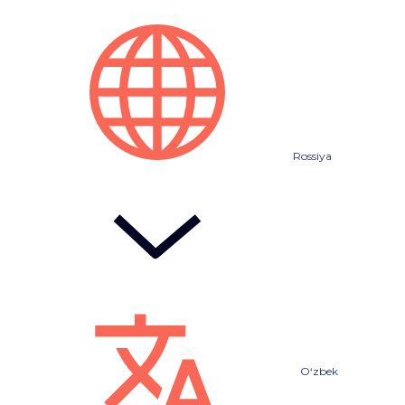
Rossiya
O‘zbek