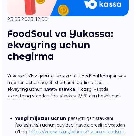
23.05.2025, 12:09
FoodSoul va Yukassa:
ekvayring uchun
chegirma
Yukassa to'lov qabul qilish xizmati FoodSoul kompaniyasi
mijozlari uchun noyob shartlarni taqdim etadi —
ekvayring uchun
1,99% stavka
. Hozirgi vaqtda
xizmatning standart foiz stavkasi 2,9% dan boshlanadi.
Yangi mijozlar uchun
: pasaytirilgan stavkani
faollashtirish uchun quyidagi havola orqali ro'yxatdan
o'ting:
https://yookassa.ru/joinups/?source=foodsoul