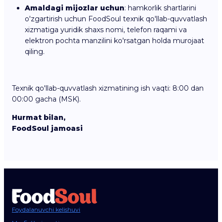
Amaldagi mijozlar uchun
: hamkorlik shartlarini
o'zgartirish uchun FoodSoul texnik qo'llab-quvvatlash
xizmatiga yuridik shaxs nomi, telefon raqami va
elektron pochta manzilini ko'rsatgan holda murojaat
qiling.
Texnik qo'llab-quvvatlash xizmatining ish vaqti: 8:00 dan
00:00 gacha (MSK).
Hurmat bilan,
FoodSoul jamoasi
Foydalanuvchi kelishuvi