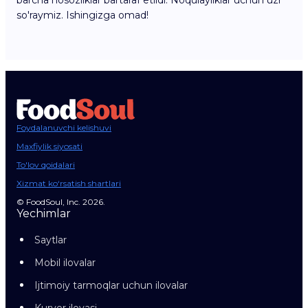
barcha nosozliklar bartaraf etildi. Noqulayliklar uchun uzr
so'raymiz. Ishingizga omad!
Foydalanuvchi kelishuvi
Maxfiylik siyosati
To'lov qoidalari
Xizmat ko‘rsatish shartlari
© FoodSoul, Inc. 2026.
Yechimlar
Saytlar
Mobil ilovalar
Ijtimoiy tarmoqlar uchun ilovalar