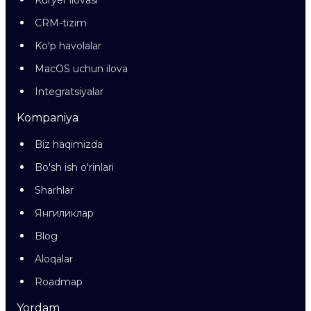
Kuryer ilovasi
CRM-tizim
Ko'p havolalar
MacOS uchun ilova
Integratsiyalar
Kompaniya
Biz haqimizda
Bo'sh ish o'rinlari
Sharhlar
Янгиликлар
Blog
Aloqalar
Roadmap
Yordam