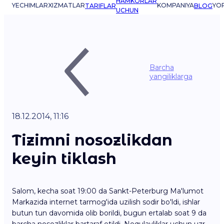
HAMKORLAR
YECHIMLAR
XIZMATLAR
KOMPANIYA
YO
TARIFLAR
BLOG
UCHUN
Barcha
yangiliklarga
18.12.2014, 11:16
Tizimni nosozlikdan
keyin tiklash
Salom, kecha soat 19:00 da Sankt-Peterburg Ma'lumot
Markazida internet tarmog'ida uzilish sodir bo'ldi, ishlar
butun tun davomida olib borildi, bugun ertalab soat 9 da