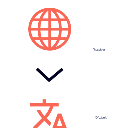
Rossiya
O‘zbek