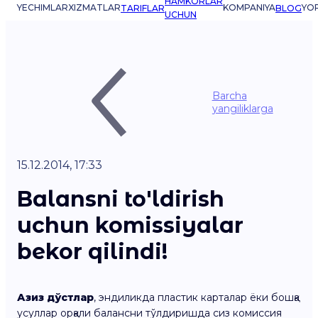
HAMKORLAR
YECHIMLAR
XIZMATLAR
KOMPANIYA
YO
TARIFLAR
BLOG
UCHUN
Barcha
yangiliklarga
15.12.2014, 17:33
Balansni to'ldirish
uchun komissiyalar
bekor qilindi!
Азиз дўстлар
, эндиликда пластик карталар ёки бошқа
усуллар орқали балансни тўлдиришда сиз комиссия