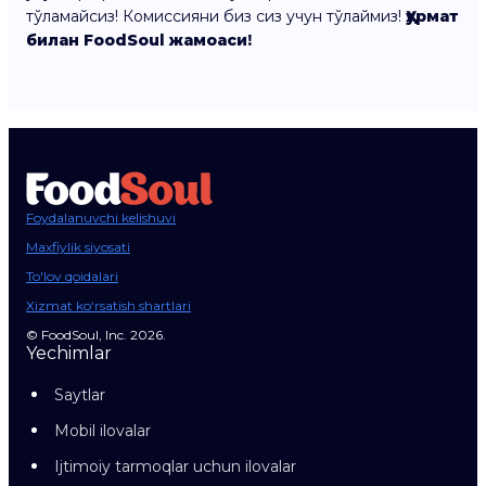
тўламайсиз! Комиссияни биз сиз учун тўлаймиз!
Ҳурмат
билан FoodSoul жамоаси!
Foydalanuvchi kelishuvi
Maxfiylik siyosati
To'lov qoidalari
Xizmat ko‘rsatish shartlari
© FoodSoul, Inc. 2026.
Yechimlar
Saytlar
Mobil ilovalar
Ijtimoiy tarmoqlar uchun ilovalar