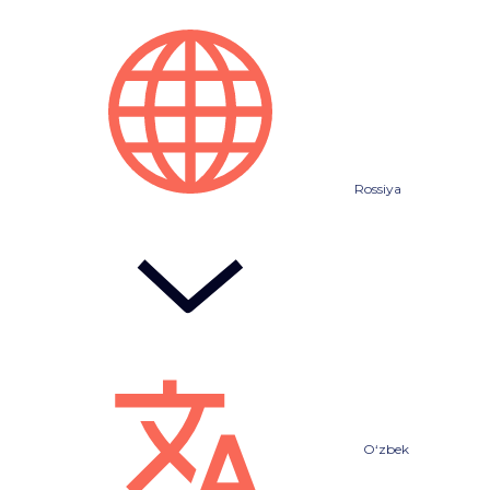
Rossiya
O‘zbek