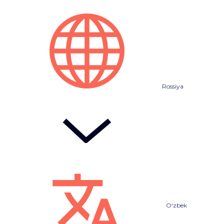
Rossiya
O‘zbek