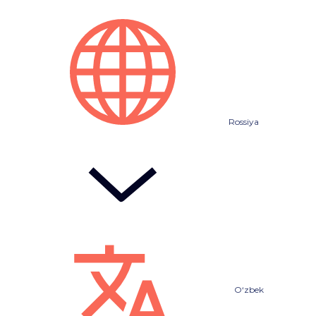
Rossiya
O‘zbek