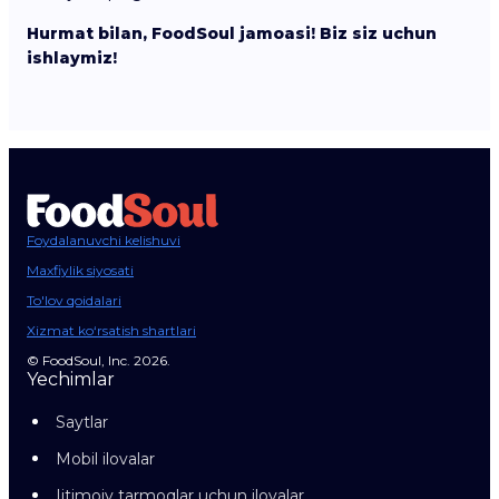
Hurmat bilan, FoodSoul jamoasi! Biz siz uchun
ishlaymiz!
Foydalanuvchi kelishuvi
Maxfiylik siyosati
To'lov qoidalari
Xizmat ko‘rsatish shartlari
© FoodSoul, Inc. 2026.
Yechimlar
Saytlar
Mobil ilovalar
Ijtimoiy tarmoqlar uchun ilovalar