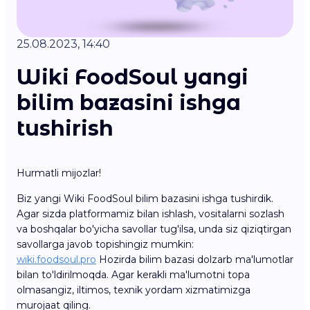
25.08.2023, 14:40
Wiki FoodSoul yangi
bilim bazasini ishga
tushirish
Hurmatli mijozlar!
Biz yangi Wiki FoodSoul bilim bazasini ishga tushirdik.
Agar sizda platformamiz bilan ishlash, vositalarni sozlash
va boshqalar bo'yicha savollar tug'ilsa, unda siz qiziqtirgan
savollarga javob topishingiz mumkin:
wiki.foodsoul.pro
Hozirda bilim bazasi dolzarb ma'lumotlar
bilan to'ldirilmoqda. Agar kerakli ma'lumotni topa
olmasangiz, iltimos, texnik yordam xizmatimizga
murojaat qiling.