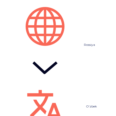
Rossiya
O‘zbek