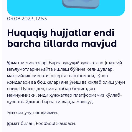
03.08.2023, 12:53
Huquqiy hujjatlar endi
barcha tillarda mavjud
Ҳурматли мижозлар! Барча ҳуқуқий ҳужжатлар (шахсий
маълумотларни қайта ишлаш бўйича келишувлар,
махфийлик сиёсати, оферта шартномаси, тўлов
қоидалари ва бошқалар) яна ўқиш ва юклаб олиш учун
очиқ. Шунингдек, сизга хабар беришдан
мамнунмизки, энди ҳужжатлар платформамиз қўллаб-
қувватлайдиган барча тилларда мавжуд.
Биз сиз учун ишлаймиз.
Ҳурмат билан, FoodSoul жамоаси.