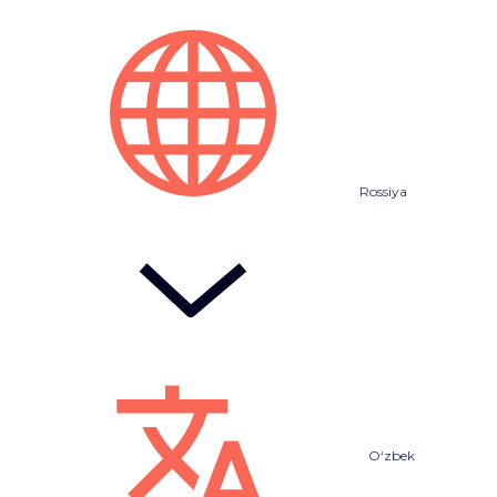
Rossiya
O‘zbek