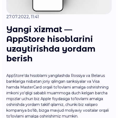
27.07.2022, 11:41
Yangi xizmat —
AppStore hisoblarini
uzaytirishda yordam
berish
AppStore'da hisoblarni yangilashda Rossiya va Belarus
banklariga nisbatan joriy qilingan sanksiyalar va Visa
hamda MasterCard orqali to'lovlarni amalga oshirishning
imkoni yo'qligi sababli muammoga duch kelgan barcha
mijozlar uchun biz Apple foydasiga to'lovlarni amalga
oshirishda yordam taklif qilamiz, chunki biz xalqaro
kompaniya bo'lib, bizga mavjud moliyaviy vositalar orqali
to'lovlarni amalga oshirishimiz mumkin.