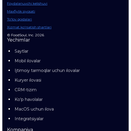
Foydalanuvchi kelishuvi
Maxfiylik siyosati
To'lov qoidalari
Xizmat ko‘rsatish shartlari
© FoodSoul, Inc. 2026.
Yechimlar
Saytlar
Mobil ilovalar
Ijtimoiy tarmoqlar uchun ilovalar
Kuryer ilovasi
CRM-tizim
Ko'p havolalar
MacOS uchun ilova
Integratsiyalar
Kompaniya