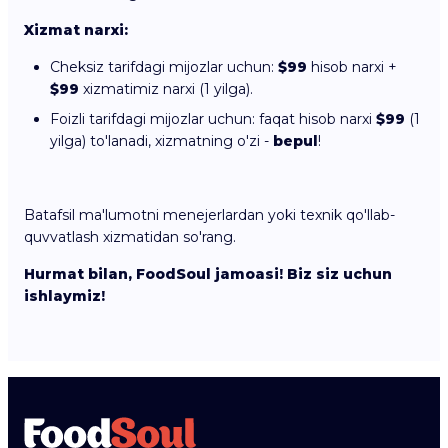
Xizmat narxi:
Cheksiz tarifdagi mijozlar uchun:
$99
hisob narxi +
$99
xizmatimiz narxi (1 yilga).
Foizli tarifdagi mijozlar uchun: faqat hisob narxi
$99
(1
yilga) to'lanadi, xizmatning o'zi -
bepul
!
Batafsil ma'lumotni menejerlardan yoki texnik qo'llab-
quvvatlash xizmatidan so'rang.
Hurmat bilan, FoodSoul jamoasi! Biz siz uchun
ishlaymiz!