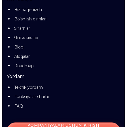
Biz haqimizda
Bo'sh ish o'rinlari
Sharhlar
Янгиликлар
Blog
Aloqalar
Roadmap
Yordam
Texnik yordam
Funksiyalar sharhi
FAQ
KOMPANIYALAR UCHUN KIRISH